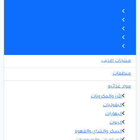
المشروبات
العصائر
القهوة الباردة
المياه
مشروبات طاقه
مشروبات غازيه
منتجات الاديب
منظفات
مواد غذائيه
الأرز والمكرونات
البقوليات
البهارات
الزيوت
السكر والشاي والقهوة