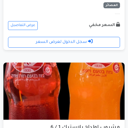
العصائر
......
السعر مخفي
عرض التفاصيل
سجل الدخول لعرض السعر
مشروب اولداج بلاستيك 1 / 6