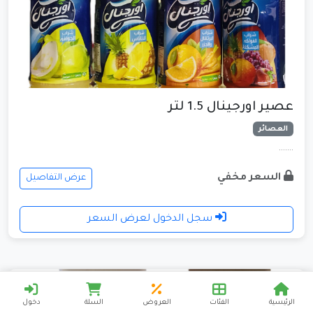
عصير اورجينال 1.5 لتر
العصائر
.......
السعر مخفي
عرض التفاصيل
سجل الدخول لعرض السعر
الرئيسية
الفئات
العروض
السلة
دخول