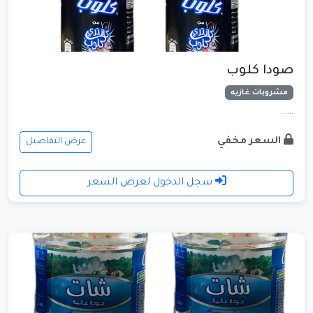
صودا كلوب
مشروبات غازيه
......
السعر مخفي
عرض التفاصيل
سجل الدخول لعرض السعر