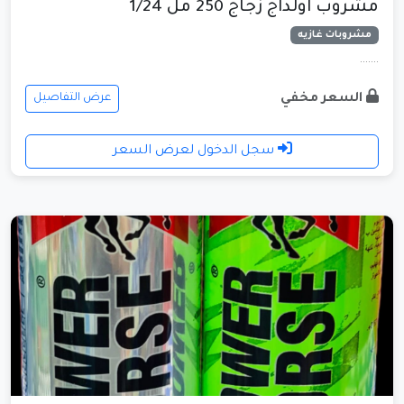
مشروب اولداج زجاج 250 مل 1/24
مشروبات غازيه
.......
السعر مخفي
عرض التفاصيل
سجل الدخول لعرض السعر