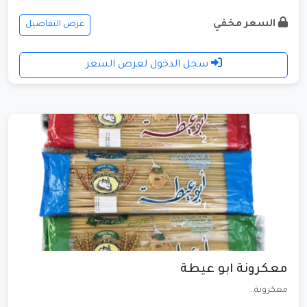
السعر مخفي
عرض التفاصيل
سجل الدخول لعرض السعر
معكرونة ابو عيطة
معكرونة...