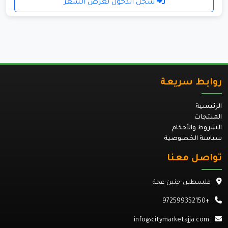
سجل الدخول لعرض السعر
روابط سريعة
الرئيسية
المنتجات
الشروط والأحكام
سياسة الخصوصية
تواصل معنا
فلسطين-جنين-عجة
+972599352150
info@citymarketajja.com