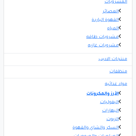
المشروبات
العصائر
القهوة الباردة
المياه
مشروبات طاقه
مشروبات غازيه
منتجات الاديب
منظفات
مواد غذائيه
الأرز والمكرونات
البقوليات
البهارات
الزيوت
السكر والشاي والقهوة