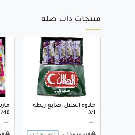
منتجات ذات صلة
حلاوة الهلال اصابع ربطة
1/48
3/1
......
.......
السعر مخفي
ال
عرض التفاصيل