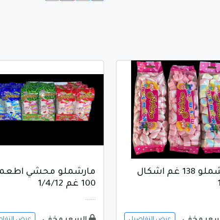
مارشملو 138 غم اشكال
مارشملو محشي اطعم
100 غم 1/4/12
.......
سعر مخفي
السعر مخفي
عرض التفاصيل
عرض التفا