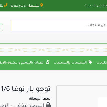
رة حتى باب بيتك
فلسطين-جنين-عجة
2150 35 599 972+
حلويات
الشبسات والمسليات
العناية بالجسم والبشرة+الاط
توجو بار نوغا 1/6
سعر الجملة:
السعر مخفي - الرجا