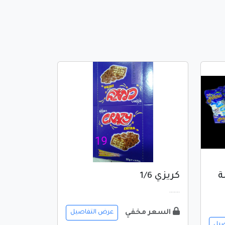
ة
كريزي 1/6
.......
السعر مخفي
عرض التفاصيل
صيل