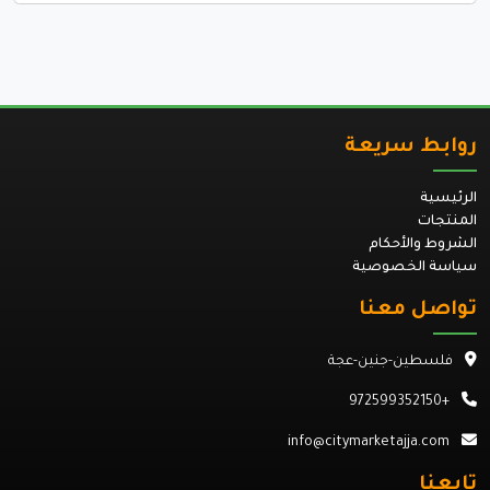
روابط سريعة
الرئيسية
المنتجات
الشروط والأحكام
سياسة الخصوصية
تواصل معنا
فلسطين-جنين-عجة
+972599352150
info@citymarketajja.com
تابعنا