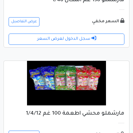
مارشملو 138 غم اشكال 1/48
......
السعر مخفي
عرض التفاصيل
سجل الدخول لعرض السعر
مارشملو محشي اطعمة 100 غم 1/4/12
.......