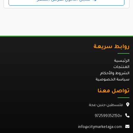
روابط سريعة
الرئيسية
المنتجات
الشروط والأحكام
سياسة الخصوصية
تواصل معنا
فلسطين-جنين-عجة
+972599352150
info@citymarketajja.com