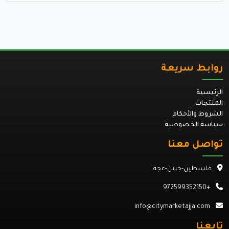
روابط سريعة
الرئيسية
المنتجات
الشروط والأحكام
سياسة الخصوصية
تواصل معنا
فلسطين-جنين-عجة
+972599352150
info@citymarketajja.com
تابعنا