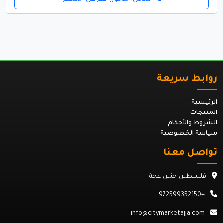
روابط سريعة
الرئيسية
المنتجات
الشروط والأحكام
سياسة الخصوصية
تواصل معنا
فلسطين-جنين-عجة
+972599352150
info@citymarketajja.com